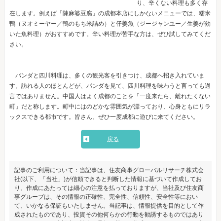
り、辛くない料理も多く存
在します。例えば「陳麻婆豆腐」の成都本店にしかないメニューでは、糯米
鴨（ヌオミーヤー／鴨のもち米詰め）と仔姜魚（ジージャンユー／生姜が効
いた魚料理）がおすすめです。辛い料理が苦手な方は、ぜひ試してみてくだ
さい。
パンダと四川料理は、多くの観光客を引きつけ、成都へ招き入れていま
す。訪れる人のほとんどが、パンダを見て、四川料理を味わうと言っても過
言ではありません。中国人はよく成都のことを「一度来たら、離れたくない
町」だと称します。町中にはのどかな雰囲気が漂っており、心身ともにリラ
ックスできる都市です。皆さん、ぜひ一度成都に遊びに来てください。
戻る
記事のご利用について：当記事は、住友商事グローバルリサーチ株式会
社(以下、「当社」)が信頼できると判断した情報に基づいて作成してお
り、作成にあたっては細心の注意を払っておりますが、当社及び住友商
事グループは、その情報の正確性、完全性、信頼性、安全性等におい
て、いかなる保証もいたしません。当記事は、情報提供を目的として作
成されたものであり、投資その他何らかの行動を勧誘するものではあり