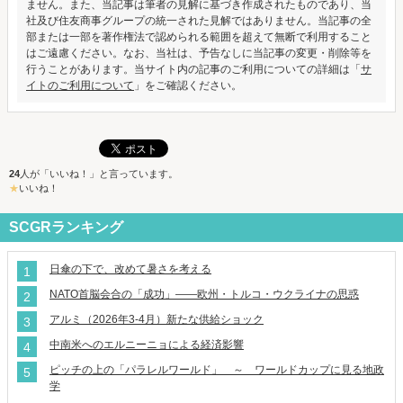
ません。また、当記事は筆者の見解に基づき作成されたものであり、当
社及び住友商事グループの統一された見解ではありません。当記事の全
部または一部を著作権法で認められる範囲を超えて無断で利用すること
はご遠慮ください。なお、当社は、予告なしに当記事の変更・削除等を
行うことがあります。当サイト内の記事のご利用についての詳細は「
サ
イトのご利用について
」をご確認ください。
24
人が「いいね！」と言っています。
いいね！
SCGRランキング
日傘の下で、改めて暑さを考える
NATO首脳会合の「成功」――欧州・トルコ・ウクライナの思惑
アルミ（2026年3-4月）新たな供給ショック
中南米へのエルニーニョによる経済影響
ピッチの上の「パラレルワールド」 ～ ワールドカップに見る地政
学