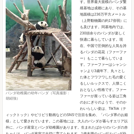
す。世界最大規模のパンダ繫
殖基地は成都にあり、その基
地面積は236万平方メートル
（上野動物園の約17倍弱）に
も及びます。同基地内では、
230頭余りのパンダが楽しく
快適に暮らしています。現
在、中国で圧倒的な人気を誇
るパンダの花花（ファーファ
ー）もここで暮らしていま
す。ファーファーはシャンシ
ャンより3歳年下、丸々とし
た体とフワフワした毛の愛く
るしいルックスで、人懐こく
おとなしい性格です。ファー
パンダ幼稚園の幼年パンダ（写真撮影：
ファーが座っている姿は三角
胡紹強）
のおにぎりのようで、そのか
わいらしい姿は、TikTok（テ
ィックトック）やビリビリ動画などのSNSで注目を集め、「パンダ界のお姫
様」として愛されています。この基地には、大人のパンダが暮らすエリア以
外に、パンダ産室とパンダ幼稚園があります。生まれたばかりのパンダの赤
ちゃんは、パンダ産室で大切に育てられます。1歳未満のパンダはパンダ幼