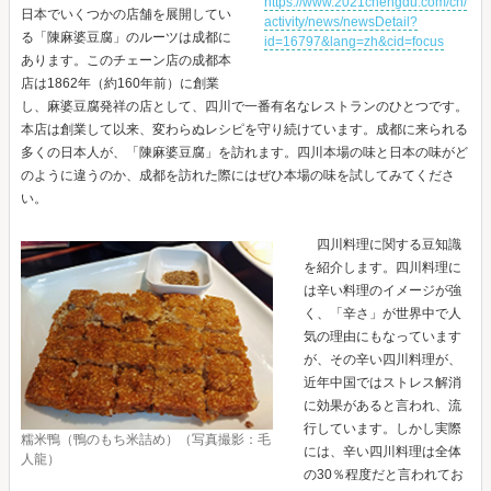
https://www.2021chengdu.com/cn/
日本でいくつかの店舗を展開してい
activity/news/newsDetail?
る「陳麻婆豆腐」のルーツは成都に
id=16797&lang=zh&cid=focus
あります。このチェーン店の成都本
店は1862年（約160年前）に創業
し、麻婆豆腐発祥の店として、四川で一番有名なレストランのひとつです。
本店は創業して以来、変わらぬレシピを守り続けています。成都に来られる
多くの日本人が、「陳麻婆豆腐」を訪れます。四川本場の味と日本の味がど
のように違うのか、成都を訪れた際にはぜひ本場の味を試してみてくださ
い。
四川料理に関する豆知識
を紹介します。四川料理に
は辛い料理のイメージが強
く、「辛さ」が世界中で人
気の理由にもなっています
が、その辛い四川料理が、
近年中国ではストレス解消
に効果があると言われ、流
行しています。しかし実際
糯米鴨（鴨のもち米詰め）（写真撮影：毛
には、辛い四川料理は全体
人龍）
の30％程度だと言われてお