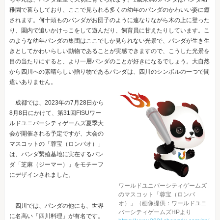
稚園で暮らしており、ここで見られる多くの幼年のパンダのかわいい姿に癒
されます。何十頭ものパンダがお団子のように連なりながら木の上に登った
り、園内で追いかけっこをして遊んだり、飼育員に甘えたりしています。こ
のような幼年パンダの集団はここでしか見られない光景で、パンダが生き生
きとしてかわいらしい動物であることが実感できますので、こうした光景を
目の当たりにすると、より一層パンダのことが好きになるでしょう。大自然
から四川への素晴らしい贈り物であるパンダは、四川のシンボルの一つで間
違いありません。
成都では、2023年の7月28日から
8月8日にかけて、第31回FISUワー
ルドユニバーシティゲームズ夏季大
会が開催される予定ですが、大会の
マスコットの「蓉宝（ロンバオ）」
は、パンダ繫殖基地に実在するパン
ダ「芝麻（ジーマー）」をモチーフ
にデザインされました。
ワールドユニバーシティゲームズ
のマスコット「蓉宝（ロンバ
オ）」（画像提供：ワールドユニ
四川では、パンダの他にも、世界
バーシティゲームズHPより
に名高い「四川料理」が有名です。