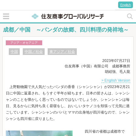
English
成都／中国 ～パンダの故郷、四川料理の発祥地～
アジア・オセアニア
中国
中国／社会
東アジア／社会
2023年07月27日
住友商事（中国）有限公司 成都事務所
胡紹強、毛人龍
> English Version
上野動物園で大人気だったパンダの香香（シャンシャン）が2023年2月21
日に中国に返還され、もうすぐ半年が経ちます。日本の皆さんは、シャンシ
ャンのことを懐かしく思っているのではないでしょうか。シャンシャンは毎
日、見るからに気持ち良く昼寝をし、おいしいタケノコを頬張って元気に過
ごしています。シャンシャンのパパとママの出身地が四川省なので、シャン
シャンも四川省に戻りました。
四川省の省都は成都市で