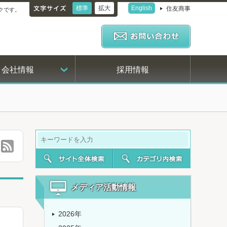
標準
拡大
English
住友商事
クです。
会社情報
採用情報
メディア活動情報
2026年