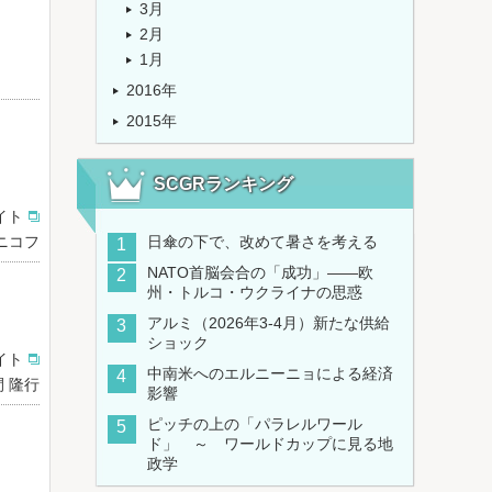
3月
2月
1月
2016年
2015年
SCGRランキング
イト
日傘の下で、改めて暑さを考える
ニコフ
NATO首脳会合の「成功」――欧
州・トルコ・ウクライナの思惑
アルミ（2026年3-4月）新たな供給
ショック
イト
中南米へのエルニーニョによる経済
 隆行
影響
ピッチの上の「パラレルワール
ド」 ～ ワールドカップに見る地
政学