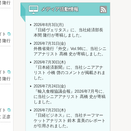
 隆行
メディア活動情報
2026年8月3日(月)
『日経ヴェリタス』に、当社経済部長
イト
本間 隆行が寄稿しました。
 隆行
2026年7月31日(金)
外務省発行『外交』Vol.98に、当社シニ
アアナリスト 髙橋 史が寄稿しました。
2026年7月30日(木)
『日本経済新聞』に、当社シニアアナ
イト
リスト 小橋 啓のコメントが掲載されま
した。
 隆行
2026年7月24日(金)
『輸入食糧協議会報』2026年7月号に、
に当社シニアアナリスト 髙橋 史が寄稿
しました。
イト
2026年7月23日(木)
『日経ビジネス』に、当社チーフマー
 正彦
ケットアナリスト 鈴木 直美のレポート
が引用されました。