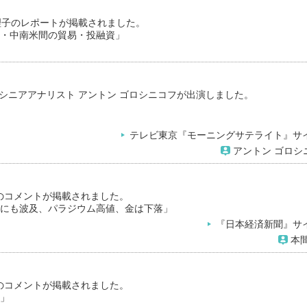
理子のレポートが掲載されました。
国・中南米間の貿易・投融資」
当社シニアアナリスト アントン ゴロシニコフが出演しました。
テレビ東京『モーニングサテライト』サ
アントン ゴロシ
のコメントが掲載されました。
場にも波及、パラジウム高値、金は下落」
『日本経済新聞』サ
本間
のコメントが掲載されました。
り」