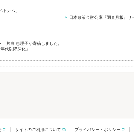
国ベトナム」
日本政策金融公庫『調査月報』サ
ト 片白 恵理子が寄稿しました。
0年代以降深化」
せ
サイトのご利用について
プライバシー・ポリシー